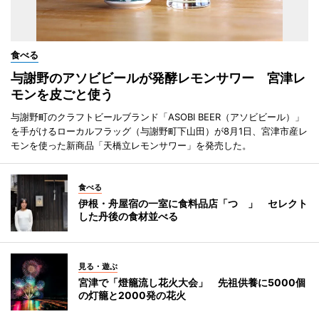
食べる
与謝野のアソビビールが発酵レモンサワー 宮津レ
モンを皮ごと使う
与謝野町のクラフトビールブランド「ASOBI BEER（アソビビール）」
を手がけるローカルフラッグ（与謝野町下山田）が8月1日、宮津市産レ
モンを使った新商品「天橋立レモンサワー」を発売した。
食べる
伊根・舟屋宿の一室に食料品店「つゝ」 セレクト
した丹後の食材並べる
見る・遊ぶ
宮津で「燈籠流し花火大会」 先祖供養に5000個
の灯籠と2000発の花火