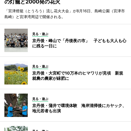
の灯籠と2000発の花火
「宮津燈籠（とうろう）流し花火大会」が8月16日、島崎公園（宮津市
島崎）と宮津湾周辺で開催される。
見る・遊ぶ
京丹後・峰山で「丹後夜の市」 子どもも大人も心
に残る一日に
見る・遊ぶ
京丹後・大宮町で10万本のヒマワリが見頃 新規
就農の農家が緑肥に
見る・遊ぶ
京丹後・蒲井で環境体験 海岸清掃後にカヤック、
地元若者も出演