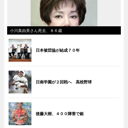
小川真由美さん死去、８６歳
日本被団協が結成７０年
日南学園が２回戦へ 高校野球
後藤大樹、４００障害で銀