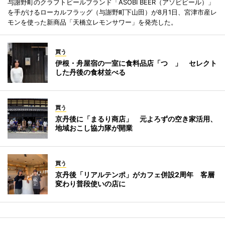
与謝野町のクラフトビールブランド「ASOBI BEER（アソビビール）」
を手がけるローカルフラッグ（与謝野町下山田）が8月1日、宮津市産レ
モンを使った新商品「天橋立レモンサワー」を発売した。
買う
伊根・舟屋宿の一室に食料品店「つゝ」 セレクト
した丹後の食材並べる
買う
京丹後に「まるり商店」 元よろずの空き家活用、
地域おこし協力隊が開業
買う
京丹後「リアルテンポ」がカフェ併設2周年 客層
変わり普段使いの店に