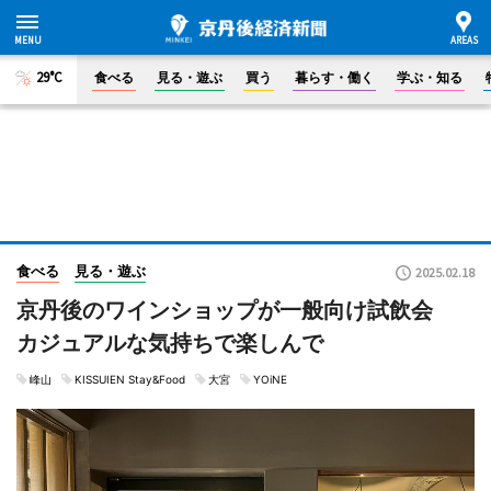
29°C
食べる
見る・遊ぶ
買う
暮らす・働く
学ぶ・知る
食べる
見る・遊ぶ
2025.02.18
京丹後のワインショップが一般向け試飲会
カジュアルな気持ちで楽しんで
峰山
KISSUIEN Stay&Food
大宮
YOiNE