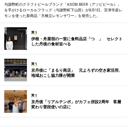
与謝野町のクラフトビールブランド「ASOBI BEER（アソビビール）」
を手がけるローカルフラッグ（与謝野町下山田）が8月1日、宮津市産レ
モンを使った新商品「天橋立レモンサワー」を発売した。
買う
伊根・舟屋宿の一室に食料品店「つゝ」 セレクト
した丹後の食材並べる
買う
京丹後に「まるり商店」 元よろずの空き家活用、
地域おこし協力隊が開業
買う
京丹後「リアルテンポ」がカフェ併設2周年 客層
変わり普段使いの店に