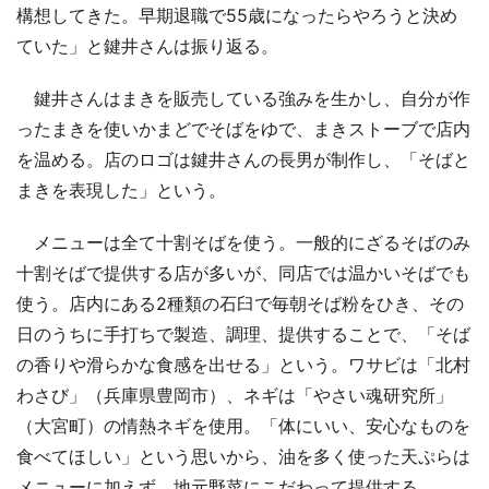
構想してきた。早期退職で55歳になったらやろうと決め
ていた」と鍵井さんは振り返る。
鍵井さんはまきを販売している強みを生かし、自分が作
ったまきを使いかまどでそばをゆで、まきストーブで店内
を温める。店のロゴは鍵井さんの長男が制作し、「そばと
まきを表現した」という。
メニューは全て十割そばを使う。一般的にざるそばのみ
十割そばで提供する店が多いが、同店では温かいそばでも
使う。店内にある2種類の石臼で毎朝そば粉をひき、その
日のうちに手打ちで製造、調理、提供することで、「そば
の香りや滑らかな食感を出せる」という。ワサビは「北村
わさび」（兵庫県豊岡市）、ネギは「やさい魂研究所」
（大宮町）の情熱ネギを使用。「体にいい、安心なものを
食べてほしい」という思いから、油を多く使った天ぷらは
メニューに加えず、地元野菜にこだわって提供する。