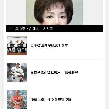
小川真由美さん死去、８６歳
日本被団協が結成７０年
日南学園が２回戦へ 高校野球
後藤大樹、４００障害で銀