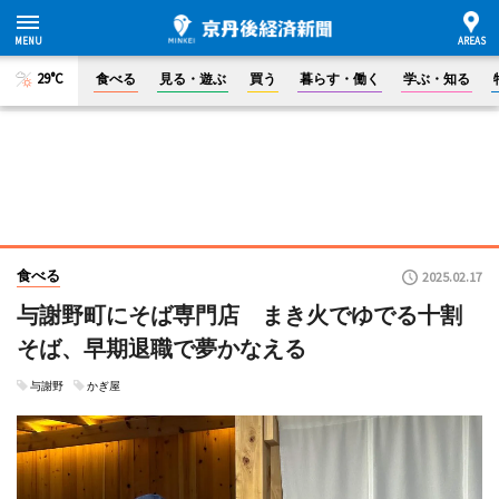
29°C
食べる
見る・遊ぶ
買う
暮らす・働く
学ぶ・知る
食べる
2025.02.17
与謝野町にそば専門店 まき火でゆでる十割
そば、早期退職で夢かなえる
与謝野
かぎ屋