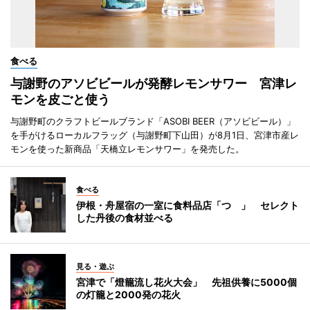
食べる
与謝野のアソビビールが発酵レモンサワー 宮津レ
モンを皮ごと使う
与謝野町のクラフトビールブランド「ASOBI BEER（アソビビール）」
を手がけるローカルフラッグ（与謝野町下山田）が8月1日、宮津市産レ
モンを使った新商品「天橋立レモンサワー」を発売した。
食べる
伊根・舟屋宿の一室に食料品店「つゝ」 セレクト
した丹後の食材並べる
見る・遊ぶ
宮津で「燈籠流し花火大会」 先祖供養に5000個
の灯籠と2000発の花火