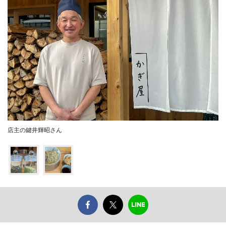
店主の鍵井輝昭さん