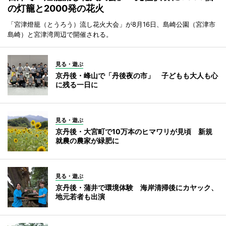
の灯籠と2000発の花火
「宮津燈籠（とうろう）流し花火大会」が8月16日、島崎公園（宮津市
島崎）と宮津湾周辺で開催される。
見る・遊ぶ
京丹後・峰山で「丹後夜の市」 子どもも大人も心
に残る一日に
見る・遊ぶ
京丹後・大宮町で10万本のヒマワリが見頃 新規
就農の農家が緑肥に
見る・遊ぶ
京丹後・蒲井で環境体験 海岸清掃後にカヤック、
地元若者も出演