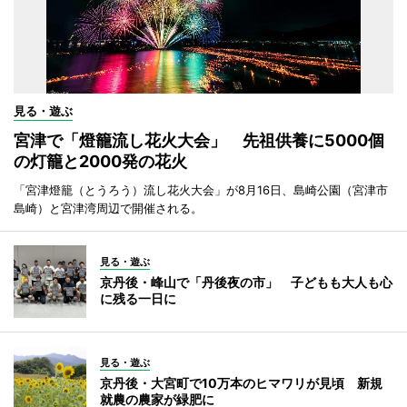
見る・遊ぶ
宮津で「燈籠流し花火大会」 先祖供養に5000個
の灯籠と2000発の花火
「宮津燈籠（とうろう）流し花火大会」が8月16日、島崎公園（宮津市
島崎）と宮津湾周辺で開催される。
見る・遊ぶ
京丹後・峰山で「丹後夜の市」 子どもも大人も心
に残る一日に
見る・遊ぶ
京丹後・大宮町で10万本のヒマワリが見頃 新規
就農の農家が緑肥に