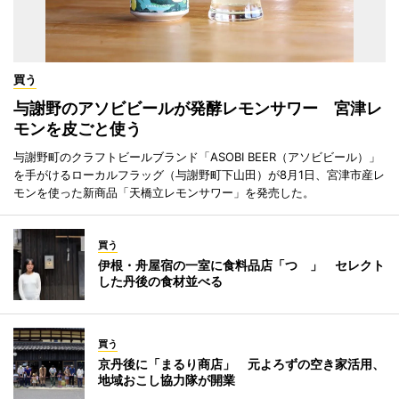
買う
与謝野のアソビビールが発酵レモンサワー 宮津レ
モンを皮ごと使う
与謝野町のクラフトビールブランド「ASOBI BEER（アソビビール）」
を手がけるローカルフラッグ（与謝野町下山田）が8月1日、宮津市産レ
モンを使った新商品「天橋立レモンサワー」を発売した。
買う
伊根・舟屋宿の一室に食料品店「つゝ」 セレクト
した丹後の食材並べる
買う
京丹後に「まるり商店」 元よろずの空き家活用、
地域おこし協力隊が開業