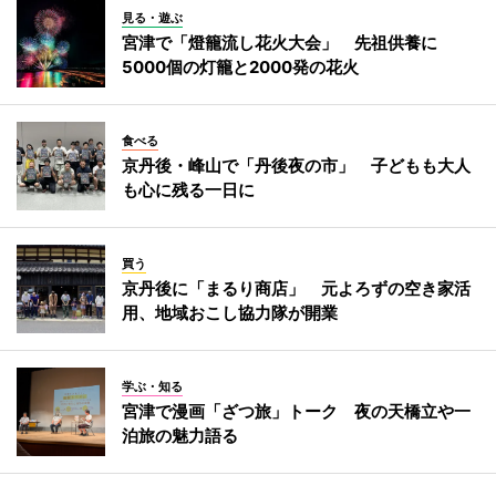
見る・遊ぶ
宮津で「燈籠流し花火大会」 先祖供養に
5000個の灯籠と2000発の花火
食べる
京丹後・峰山で「丹後夜の市」 子どもも大人
も心に残る一日に
買う
京丹後に「まるり商店」 元よろずの空き家活
用、地域おこし協力隊が開業
学ぶ・知る
宮津で漫画「ざつ旅」トーク 夜の天橋立や一
泊旅の魅力語る