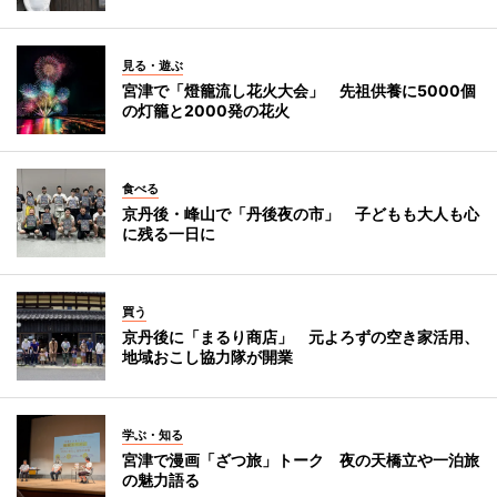
見る・遊ぶ
宮津で「燈籠流し花火大会」 先祖供養に5000個
の灯籠と2000発の花火
食べる
京丹後・峰山で「丹後夜の市」 子どもも大人も心
に残る一日に
買う
京丹後に「まるり商店」 元よろずの空き家活用、
地域おこし協力隊が開業
学ぶ・知る
宮津で漫画「ざつ旅」トーク 夜の天橋立や一泊旅
の魅力語る