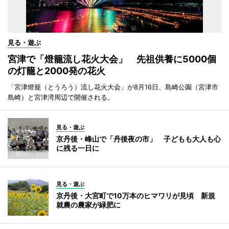
見る・遊ぶ
宮津で「燈籠流し花火大会」 先祖供養に5000個
の灯籠と2000発の花火
「宮津燈籠（とうろう）流し花火大会」が8月16日、島崎公園（宮津市
島崎）と宮津湾周辺で開催される。
見る・遊ぶ
京丹後・峰山で「丹後夜の市」 子どもも大人も心
に残る一日に
見る・遊ぶ
京丹後・大宮町で10万本のヒマワリが見頃 新規
就農の農家が緑肥に