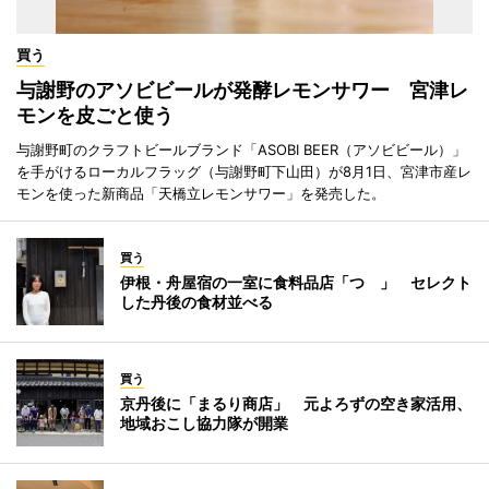
買う
与謝野のアソビビールが発酵レモンサワー 宮津レ
モンを皮ごと使う
与謝野町のクラフトビールブランド「ASOBI BEER（アソビビール）」
を手がけるローカルフラッグ（与謝野町下山田）が8月1日、宮津市産レ
モンを使った新商品「天橋立レモンサワー」を発売した。
買う
伊根・舟屋宿の一室に食料品店「つゝ」 セレクト
した丹後の食材並べる
買う
京丹後に「まるり商店」 元よろずの空き家活用、
地域おこし協力隊が開業