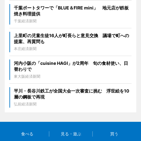
千葉ポートタワーで「BLUE＆FIRE mini」 地元店が鉄板
焼き料理提供
千葉経済新聞
上里町の児童生徒16人が町長らと意見交換 議場で町への
提案、再質問も
本庄経済新聞
河内小阪の「cuisine HAGI」が2周年 旬の食材使い、日
替わりで
東大阪経済新聞
平川・長谷川鉄工が全国大会一次審査に挑む 浮世絵を10
層の鋼板で再現
弘前経済新聞
食べる
見る・遊ぶ
買う