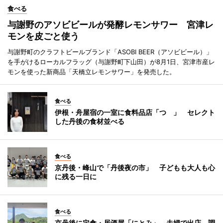
食べる
与謝野のアソビビールが発酵レモンサワー 宮津レ
モンを皮ごと使う
与謝野町のクラフトビールブランド「ASOBI BEER（アソビビール）」
を手がけるローカルフラッグ（与謝野町下山田）が8月1日、宮津市産レ
モンを使った新商品「天橋立レモンサワー」を発売した。
食べる
伊根・舟屋宿の一室に食料品店「つゝ」 セレクト
した丹後の食材並べる
食べる
京丹後・峰山で「丹後夜の市」 子どもも大人も心
に残る一日に
食べる
京丹後に定食・居酒屋「にとみ」 夫婦で出店、調