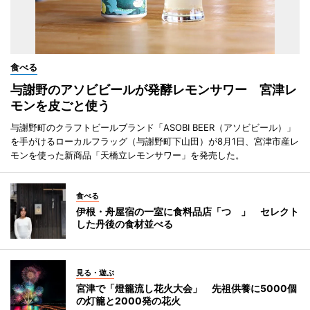
食べる
与謝野のアソビビールが発酵レモンサワー 宮津レ
モンを皮ごと使う
与謝野町のクラフトビールブランド「ASOBI BEER（アソビビール）」
を手がけるローカルフラッグ（与謝野町下山田）が8月1日、宮津市産レ
モンを使った新商品「天橋立レモンサワー」を発売した。
食べる
伊根・舟屋宿の一室に食料品店「つゝ」 セレクト
した丹後の食材並べる
見る・遊ぶ
宮津で「燈籠流し花火大会」 先祖供養に5000個
の灯籠と2000発の花火