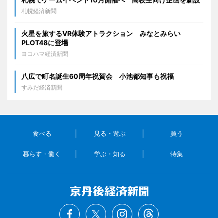
札幌経済新聞
火星を旅するVR体験アトラクション みなとみらい
PLOT48に登場
ヨコハマ経済新聞
八広で町名誕生60周年祝賀会 小池都知事も祝福
すみだ経済新聞
食べる
見る・遊ぶ
買う
暮らす・働く
学ぶ・知る
特集