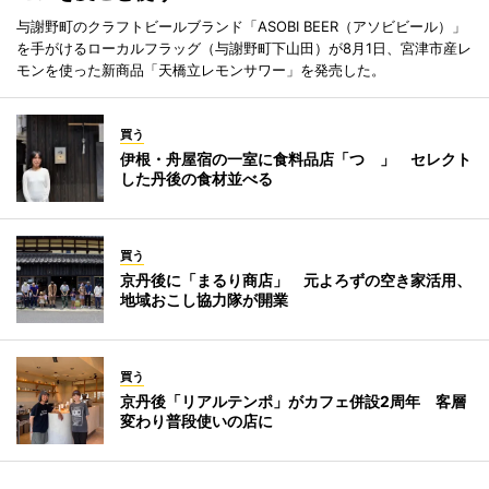
与謝野町のクラフトビールブランド「ASOBI BEER（アソビビール）」
を手がけるローカルフラッグ（与謝野町下山田）が8月1日、宮津市産レ
モンを使った新商品「天橋立レモンサワー」を発売した。
買う
伊根・舟屋宿の一室に食料品店「つゝ」 セレクト
した丹後の食材並べる
買う
京丹後に「まるり商店」 元よろずの空き家活用、
地域おこし協力隊が開業
買う
京丹後「リアルテンポ」がカフェ併設2周年 客層
変わり普段使いの店に