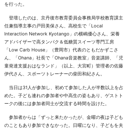
を行った。
登壇したのは、京丹後市教育委員会事務局学校教育課主
任兼指導主事の戸田美保さん、高校生で「Local
Interaction Network Kyotango」の横嶋優心さん、栄養
アドバイザーで高タンパク＆低糖質スイーツ専門工房
「Low Carb House」（豊岡市）代表のともだかずこさ
ん、「Ohana」社長で「Ohana音楽教室」音楽講師、「児
童発達支援おはなランド」（以上、大宮町）管理者の佐藤
伊代さん、スポーツトレーナーの柴田和紀さん。
当日は31人が参加し、初めて参加した人が半数以上を占
めた。子ども連れの参加者や中高生の姿もあり、ゲストト
ークの後には参加者同士が交流する時間を設けた。
参加者からは「ずっと来たかったが、金曜の夜は子ども
のこともあり参加できなかった。日曜になり、子どもを夫