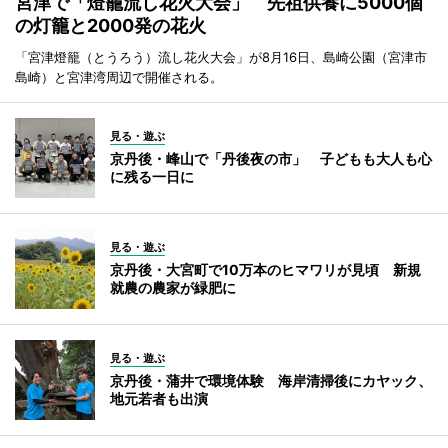
宮津で「燈籠流し花火大会」 先祖供養に5000個
の灯籠と2000発の花火
「宮津燈籠（とうろう）流し花火大会」が8月16日、島崎公園（宮津市
島崎）と宮津湾周辺で開催される。
見る・遊ぶ
京丹後・峰山で「丹後夜の市」 子どもも大人も心
に残る一日に
見る・遊ぶ
京丹後・大宮町で10万本のヒマワリが見頃 新規
就農の農家が緑肥に
見る・遊ぶ
京丹後・蒲井で環境体験 海岸清掃後にカヤック、
地元若者も出演