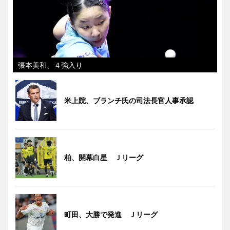
張本美和、４強入り
米上院、ブランチ氏の司法長官人事承認
柏、開幕白星 Ｊリーグ
町田、大勝で発進 Ｊリーグ