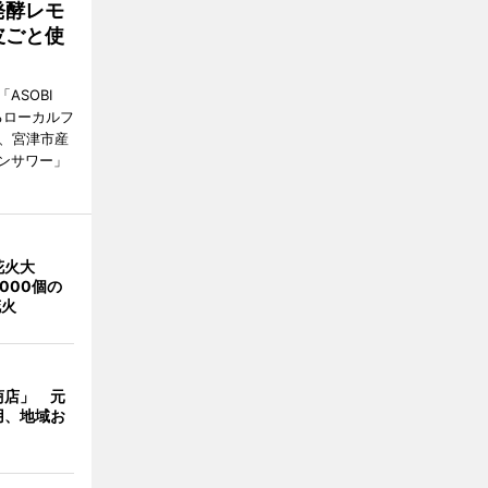
発酵レモ
皮ごと使
ASOBI
るローカルフ
日、宮津市産
ンサワー」
花火大
000個の
花火
商店」 元
用、地域お