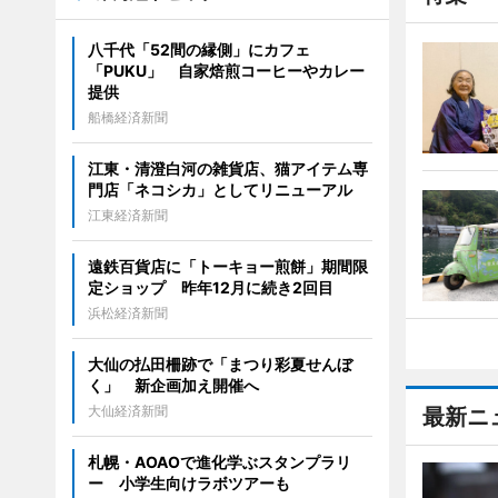
八千代「52間の縁側」にカフェ
「PUKU」 自家焙煎コーヒーやカレー
提供
船橋経済新聞
江東・清澄白河の雑貨店、猫アイテム専
門店「ネコシカ」としてリニューアル
江東経済新聞
遠鉄百貨店に「トーキョー煎餅」期間限
定ショップ 昨年12月に続き2回目
浜松経済新聞
大仙の払田柵跡で「まつり彩夏せんぼ
く」 新企画加え開催へ
大仙経済新聞
最新ニ
札幌・AOAOで進化学ぶスタンプラリ
ー 小学生向けラボツアーも