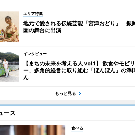
エリア特集
地元で愛される伝統芸能「宮津おどり」 振
園の舞台に出演
インタビュー
【まちの未来を考える人 vol.1】 飲食やモビ
ー、多角的経営に取り組む「ぼんぼん」の澤
ん
もっと見る
ュース
食べる