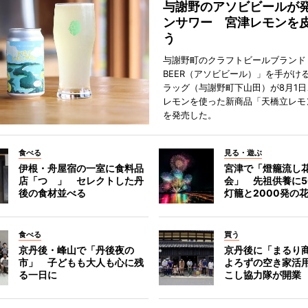
与謝野のアソビビールが
ンサワー 宮津レモンを
う
与謝野町のクラフトビールブランド「
BEER（アソビビール）」を手がけ
ラッグ（与謝野町下山田）が8月1
レモンを使った新商品「天橋立レモ
を発売した。
食べる
見る・遊ぶ
伊根・舟屋宿の一室に食料品
宮津で「燈籠流し
店「つゝ」 セレクトした丹
会」 先祖供養に5
後の食材並べる
灯籠と2000発の
食べる
買う
京丹後・峰山で「丹後夜の
京丹後に「まるり
市」 子どもも大人も心に残
よろずの空き家活
る一日に
こし協力隊が開業