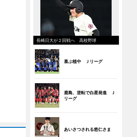
長崎日大が２回戦へ 高校野球
喜ぶ植中 Ｊリーグ
鹿島、逆転で白星発進 Ｊ
リーグ
あいさつされる悠仁さま