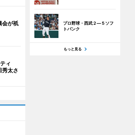
興会が祇
プロ野球・西武２―５ソフ
トバンク
もっと見る
リティ
田秀太さ