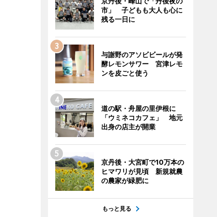
京丹後・峰山で「丹後夜の
市」 子どもも大人も心に
残る一日に
与謝野のアソビビールが発
酵レモンサワー 宮津レモ
ンを皮ごと使う
道の駅・舟屋の里伊根に
「ウミネコカフェ」 地元
出身の店主が開業
京丹後・大宮町で10万本の
ヒマワリが見頃 新規就農
の農家が緑肥に
もっと見る