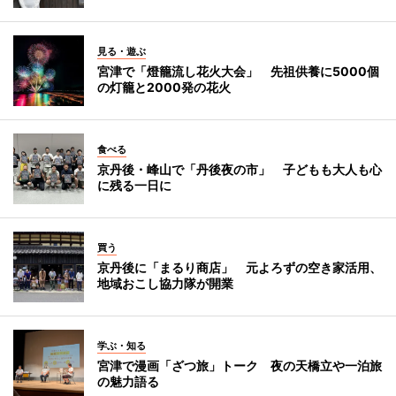
見る・遊ぶ
宮津で「燈籠流し花火大会」 先祖供養に5000個
の灯籠と2000発の花火
食べる
京丹後・峰山で「丹後夜の市」 子どもも大人も心
に残る一日に
買う
京丹後に「まるり商店」 元よろずの空き家活用、
地域おこし協力隊が開業
学ぶ・知る
宮津で漫画「ざつ旅」トーク 夜の天橋立や一泊旅
の魅力語る