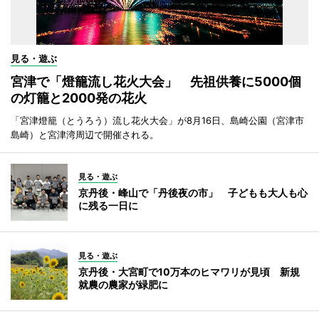
見る・遊ぶ
宮津で「燈籠流し花火大会」 先祖供養に5000個
の灯籠と2000発の花火
「宮津燈籠（とうろう）流し花火大会」が8月16日、島崎公園（宮津市
島崎）と宮津湾周辺で開催される。
見る・遊ぶ
京丹後・峰山で「丹後夜の市」 子どもも大人も心
に残る一日に
見る・遊ぶ
京丹後・大宮町で10万本のヒマワリが見頃 新規
就農の農家が緑肥に