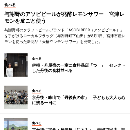
食べる
与謝野のアソビビールが発酵レモンサワー 宮津レ
モンを皮ごと使う
与謝野町のクラフトビールブランド「ASOBI BEER（アソビビール）」
を手がけるローカルフラッグ（与謝野町下山田）が8月1日、宮津市産レ
モンを使った新商品「天橋立レモンサワー」を発売した。
食べる
伊根・舟屋宿の一室に食料品店「つゝ」 セレクト
した丹後の食材並べる
食べる
京丹後・峰山で「丹後夜の市」 子どもも大人も心
に残る一日に
食べる
京丹後に定食・居酒屋「にとみ」 夫婦で出店、調