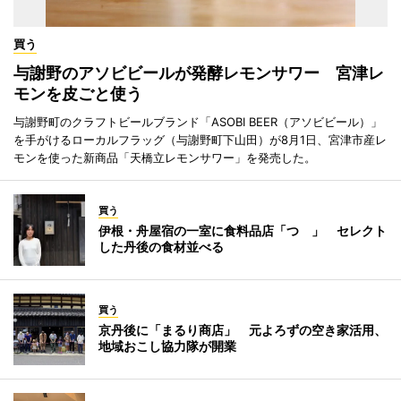
買う
与謝野のアソビビールが発酵レモンサワー 宮津レ
モンを皮ごと使う
与謝野町のクラフトビールブランド「ASOBI BEER（アソビビール）」
を手がけるローカルフラッグ（与謝野町下山田）が8月1日、宮津市産レ
モンを使った新商品「天橋立レモンサワー」を発売した。
買う
伊根・舟屋宿の一室に食料品店「つゝ」 セレクト
した丹後の食材並べる
買う
京丹後に「まるり商店」 元よろずの空き家活用、
地域おこし協力隊が開業