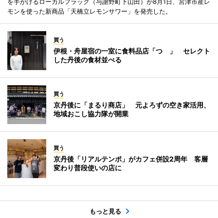
を手がけるローカルフラッグ（与謝野町下山田）が8月1日、宮津市産レ
モンを使った新商品「天橋立レモンサワー」を発売した。
買う
伊根・舟屋宿の一室に食料品店「つゝ」 セレクト
した丹後の食材並べる
買う
京丹後に「まるり商店」 元よろずの空き家活用、
地域おこし協力隊が開業
買う
京丹後「リアルテンポ」がカフェ併設2周年 客層
変わり普段使いの店に
もっと見る