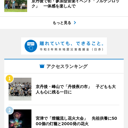
京丹後で初・参加型音楽イベント「フルテンロッ
ク」 一体感を楽しんで
もっと見る
アクセスランキング
京丹後・峰山で「丹後夜の市」 子どもも大
人も心に残る一日に
宮津で「燈籠流し花火大会」 先祖供養に50
00個の灯籠と2000発の花火