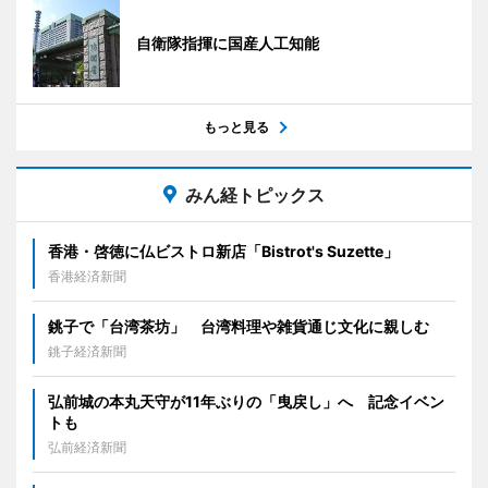
自衛隊指揮に国産人工知能
もっと見る
みん経トピックス
香港・啓徳に仏ビストロ新店「Bistrot's Suzette」
香港経済新聞
銚子で「台湾茶坊」 台湾料理や雑貨通じ文化に親しむ
銚子経済新聞
弘前城の本丸天守が11年ぶりの「曳戻し」へ 記念イベン
トも
弘前経済新聞