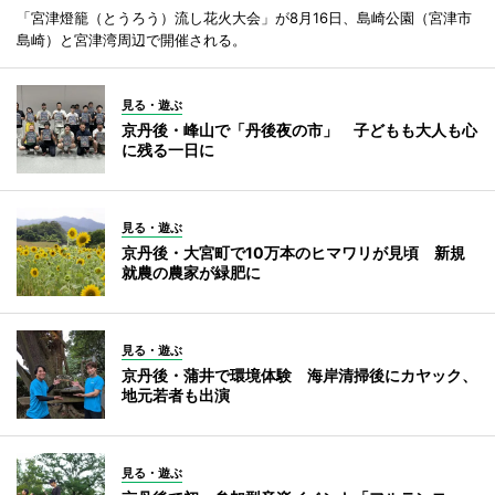
「宮津燈籠（とうろう）流し花火大会」が8月16日、島崎公園（宮津市
島崎）と宮津湾周辺で開催される。
見る・遊ぶ
京丹後・峰山で「丹後夜の市」 子どもも大人も心
に残る一日に
見る・遊ぶ
京丹後・大宮町で10万本のヒマワリが見頃 新規
就農の農家が緑肥に
見る・遊ぶ
京丹後・蒲井で環境体験 海岸清掃後にカヤック、
地元若者も出演
見る・遊ぶ