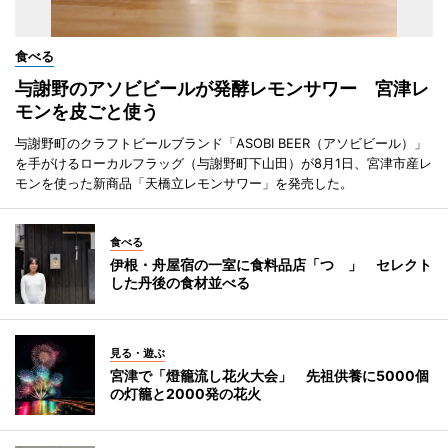
食べる
与謝野のアソビビールが発酵レモンサワー 宮津レ
モンを皮ごと使う
与謝野町のクラフトビールブランド「ASOBI BEER（アソビビール）」
を手がけるローカルフラッグ（与謝野町下山田）が8月1日、宮津市産レ
モンを使った新商品「天橋立レモンサワー」を発売した。
食べる
伊根・舟屋宿の一室に食料品店「つゝ」 セレクト
した丹後の食材並べる
見る・遊ぶ
宮津で「燈籠流し花火大会」 先祖供養に5000個
の灯籠と2000発の花火