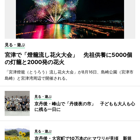
見る・遊ぶ
宮津で「燈籠流し花火大会」 先祖供養に5000個
の灯籠と2000発の花火
「宮津燈籠（とうろう）流し花火大会」が8月16日、島崎公園（宮津市
島崎）と宮津湾周辺で開催される。
見る・遊ぶ
京丹後・峰山で「丹後夜の市」 子どもも大人も心
に残る一日に
見る・遊ぶ
京丹後・大宮町で10万本のヒマワリが見頃 新規