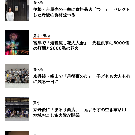
食べる
伊根・舟屋宿の一室に食料品店「つゝ」 セレクト
した丹後の食材並べる
見る・遊ぶ
宮津で「燈籠流し花火大会」 先祖供養に5000個
の灯籠と2000発の花火
食べる
京丹後・峰山で「丹後夜の市」 子どもも大人も心
に残る一日に
買う
京丹後に「まるり商店」 元よろずの空き家活用、
地域おこし協力隊が開業