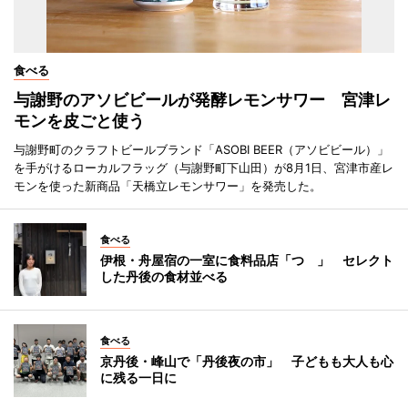
食べる
与謝野のアソビビールが発酵レモンサワー 宮津レ
モンを皮ごと使う
与謝野町のクラフトビールブランド「ASOBI BEER（アソビビール）」
を手がけるローカルフラッグ（与謝野町下山田）が8月1日、宮津市産レ
モンを使った新商品「天橋立レモンサワー」を発売した。
食べる
伊根・舟屋宿の一室に食料品店「つゝ」 セレクト
した丹後の食材並べる
食べる
京丹後・峰山で「丹後夜の市」 子どもも大人も心
に残る一日に