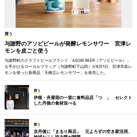
買う
与謝野のアソビビールが発酵レモンサワー 宮津レ
モンを皮ごと使う
与謝野町のクラフトビールブランド「ASOBI BEER（アソビビール）」
を手がけるローカルフラッグ（与謝野町下山田）が8月1日、宮津市産レ
モンを使った新商品「天橋立レモンサワー」を発売した。
買う
伊根・舟屋宿の一室に食料品店「つゝ」 セレクト
した丹後の食材並べる
買う
京丹後に「まるり商店」 元よろずの空き家活用、
地域おこし協力隊が開業