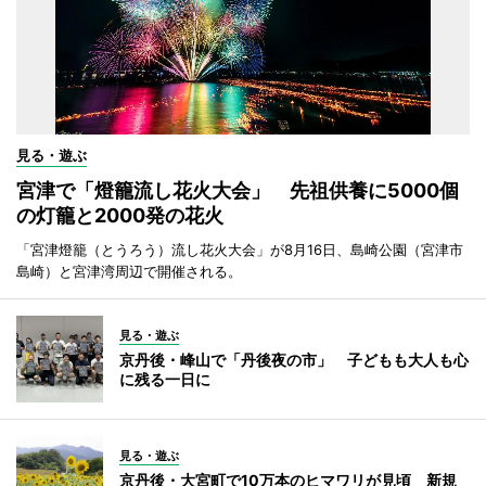
見る・遊ぶ
宮津で「燈籠流し花火大会」 先祖供養に5000個
の灯籠と2000発の花火
「宮津燈籠（とうろう）流し花火大会」が8月16日、島崎公園（宮津市
島崎）と宮津湾周辺で開催される。
見る・遊ぶ
京丹後・峰山で「丹後夜の市」 子どもも大人も心
に残る一日に
見る・遊ぶ
京丹後・大宮町で10万本のヒマワリが見頃 新規