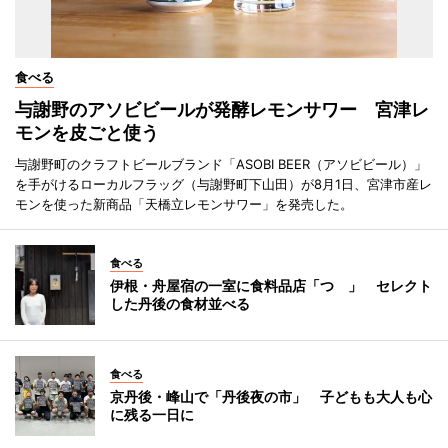
食べる
与謝野のアソビビールが発酵レモンサワー 宮津レ
モンを皮ごと使う
与謝野町のクラフトビールブランド「ASOBI BEER（アソビビール）」
を手がけるローカルフラッグ（与謝野町下山田）が8月1日、宮津市産レ
モンを使った新商品「天橋立レモンサワー」を発売した。
食べる
伊根・舟屋宿の一室に食料品店「つゝ」 セレクト
した丹後の食材並べる
食べる
京丹後・峰山で「丹後夜の市」 子どもも大人も心
に残る一日に