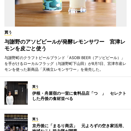
買う
与謝野のアソビビールが発酵レモンサワー 宮津レ
モンを皮ごと使う
与謝野町のクラフトビールブランド「ASOBI BEER（アソビビール）」
を手がけるローカルフラッグ（与謝野町下山田）が8月1日、宮津市産レ
モンを使った新商品「天橋立レモンサワー」を発売した。
買う
伊根・舟屋宿の一室に食料品店「つゝ」 セレクト
した丹後の食材並べる
買う
京丹後に「まるり商店」 元よろずの空き家活用、
地域おこし協力隊が開業