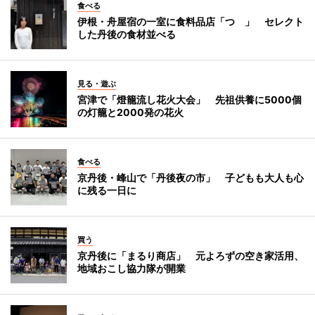
食べる
伊根・舟屋宿の一室に食料品店「つゝ」 セレクト
した丹後の食材並べる
見る・遊ぶ
宮津で「燈籠流し花火大会」 先祖供養に5000個
の灯籠と2000発の花火
食べる
京丹後・峰山で「丹後夜の市」 子どもも大人も心
に残る一日に
買う
京丹後に「まるり商店」 元よろずの空き家活用、
地域おこし協力隊が開業