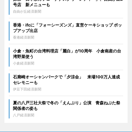
号店 新メニューも
自由が丘経済新聞
香港・ifcに「フォーシーズンズ」直営ケーキショップ ポッ
プアップ出店
香港経済新聞
小倉・魚町の台湾料理店「麗白」が10周年 小倉南産の台
湾野菜使う
小倉経済新聞
石廊崎オーシャンパークで「夕涼会」 来場100万人達成
セレモニーも
伊豆下田経済新聞
夏の八戸三社大祭で冬の「えんぶり」公演 青森ねぶた祭
関係者の姿も
八戸経済新聞