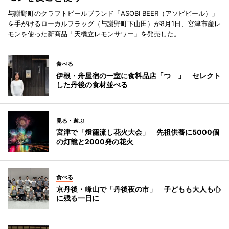
与謝野町のクラフトビールブランド「ASOBI BEER（アソビビール）」
を手がけるローカルフラッグ（与謝野町下山田）が8月1日、宮津市産レ
モンを使った新商品「天橋立レモンサワー」を発売した。
食べる
伊根・舟屋宿の一室に食料品店「つゝ」 セレクト
した丹後の食材並べる
見る・遊ぶ
宮津で「燈籠流し花火大会」 先祖供養に5000個
の灯籠と2000発の花火
食べる
京丹後・峰山で「丹後夜の市」 子どもも大人も心
に残る一日に