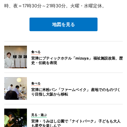
時、夜＝17時30分～21時30分。火曜・水曜定休。
地図を見る
食べる
宮津にブティックホテル「mizuya」 福祉施設改装、歴
史・伝統を表現
食べる
宮津に米粉パン「ファームベイク」 産地でのものづく
り目指し大阪から移転
見る・遊ぶ
宮津・うみほし公園で「ナイトパーク」 子どもも大人
も星空を楽しんで