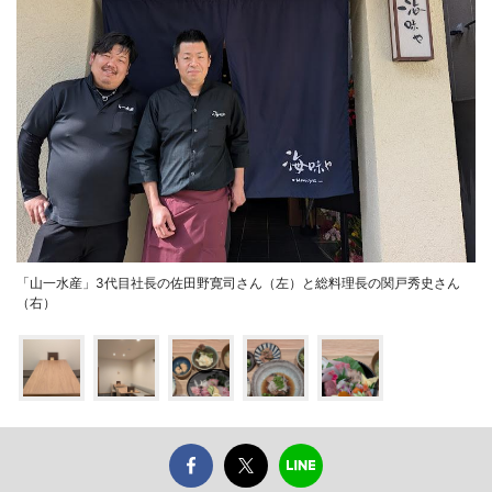
「山一水産」3代目社長の佐田野寛司さん（左）と総料理長の関戸秀史さん
（右）