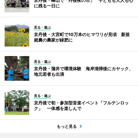
京丹後・峰山で「丹後夜の市」 子どもも大人も心
に残る一日に
見る・遊ぶ
京丹後・大宮町で10万本のヒマワリが見頃 新規
就農の農家が緑肥に
見る・遊ぶ
京丹後・蒲井で環境体験 海岸清掃後にカヤック、
地元若者も出演
見る・遊ぶ
京丹後で初・参加型音楽イベント「フルテンロッ
ク」 一体感を楽しんで
もっと見る