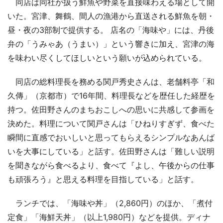
同店は同社が扱う鮮魚や野菜を直接味わえる場として開
いた。宮津、舞鶴、間人の漁港から直送される鮮魚を朝・
昼・夜の3部制で提供する。 店名の「海味や」には、丹後
弁の「うみゃあ（うまい）」という響きに加え、宮津の海
を味わい尽くしてほしいという願いが込められている。
同店の総料理長を務める関戸秀史さんは、老舗料亭「和
久傳」（京都市）で16年間、料理長などを歴任した経歴を
持つ。佐田野さんのまちおこしへの思いに共感して参画を
決めた。料理について関戸さんは「ひねりすぎず、食べた
瞬間に直感でおいしいと思ってもらえるシンプルなあんば
いを大事にしている」と話す。佐田野さんは「難しい説明
を聞きながら食べるより、食べて『よし、午後からの仕事
も頑張ろう』と思える料理を目指している」と話す。
ランチでは、「海味や丼」（2,860円）のほか、「煮付
定食」「海鮮天丼」（以上1,980円）などを提供。ディナ