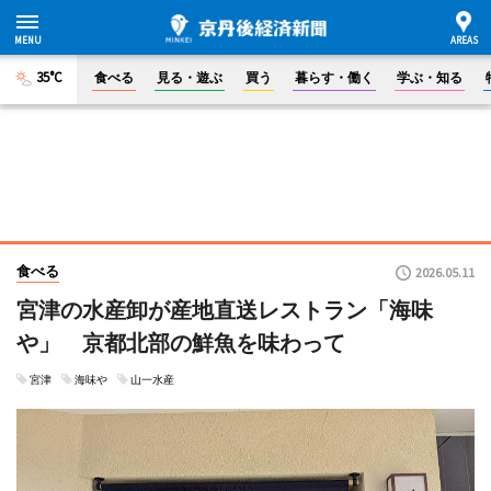
35°C
食べる
見る・遊ぶ
買う
暮らす・働く
学ぶ・知る
食べる
2026.05.11
宮津の水産卸が産地直送レストラン「海味
や」 京都北部の鮮魚を味わって
宮津
海味や
山一水産