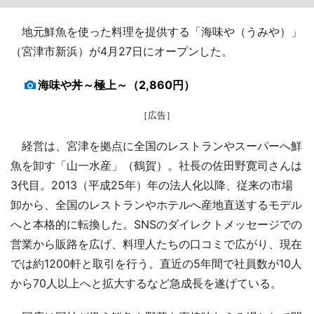
地元鮮魚を使った料理を提供する「海味や（うみや）」
（宮津市新浜）が4月27日にオープンした。
海味や丼～極上～（2,860円）
［広告］
経営は、宮津を拠点に全国のレストランやスーパーへ鮮
魚を卸す「山一水産」（鶴賀）。社長の佐田野寛司さんは
3代目。2013（平成25年）年の法人化以降、従来の市場
卸から、全国のレストランやホテルへ産地直送するモデル
へと本格的に転換した。SNSのダイレクトメッセージでの
営業から販路を広げ、料理人たちの口コミで広がり、現在
では約1200軒と取引を行う。直近の5年間で社員数が10人
から70人以上へと拡大するなど急成長を遂げている。