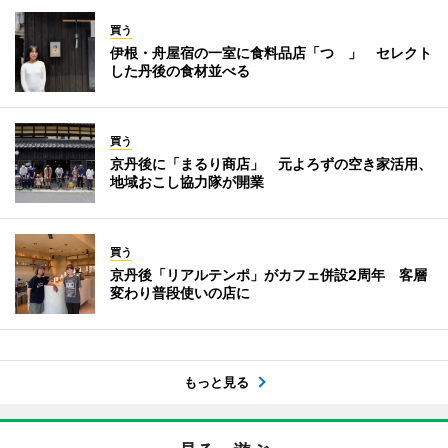
買う
伊根・舟屋宿の一室に食料品店「つゝ」 セレクト
した丹後の食材並べる
買う
京丹後に「まるり商店」 元よろずの空き家活用、
地域おこし協力隊が開業
買う
京丹後「リアルテンポ」がカフェ併設2周年 客層
変わり普段使いの店に
もっと見る