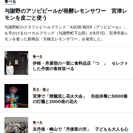
食べる
与謝野のアソビビールが発酵レモンサワー 宮津レ
モンを皮ごと使う
与謝野町のクラフトビールブランド「ASOBI BEER（アソビビール）」
を手がけるローカルフラッグ（与謝野町下山田）が8月1日、宮津市産レ
モンを使った新商品「天橋立レモンサワー」を発売した。
食べる
伊根・舟屋宿の一室に食料品店「つゝ」 セレクト
した丹後の食材並べる
見る・遊ぶ
宮津で「燈籠流し花火大会」 先祖供養に5000個
の灯籠と2000発の花火
食べる
京丹後・峰山で「丹後夜の市」 子どもも大人も心