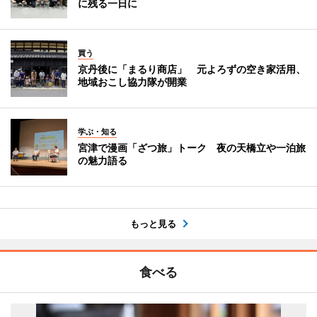
に残る一日に
買う
京丹後に「まるり商店」 元よろずの空き家活用、
地域おこし協力隊が開業
学ぶ・知る
宮津で漫画「ざつ旅」トーク 夜の天橋立や一泊旅
の魅力語る
もっと見る
食べる