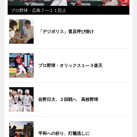
プロ野球・広島７―１１巨人
「デジポリス」普及呼び掛け
プロ野球・オリックス１―３楽天
佐野日大、２回戦へ 高校野球
平和への祈り、灯籠流しに