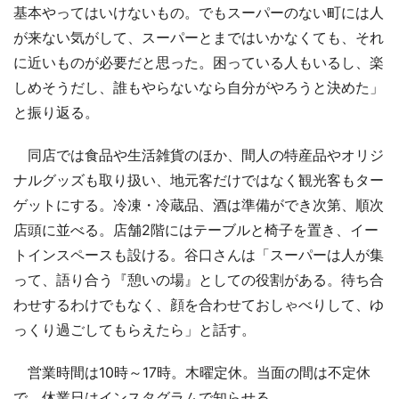
基本やってはいけないもの。でもスーパーのない町には人
が来ない気がして、スーパーとまではいかなくても、それ
に近いものが必要だと思った。困っている人もいるし、楽
しめそうだし、誰もやらないなら自分がやろうと決めた」
と振り返る。
同店では食品や生活雑貨のほか、間人の特産品やオリジ
ナルグッズも取り扱い、地元客だけではなく観光客もター
ゲットにする。冷凍・冷蔵品、酒は準備ができ次第、順次
店頭に並べる。店舗2階にはテーブルと椅子を置き、イー
トインスペースも設ける。谷口さんは「スーパーは人が集
って、語り合う『憩いの場』としての役割がある。待ち合
わせするわけでもなく、顔を合わせておしゃべりして、ゆ
っくり過ごしてもらえたら」と話す。
営業時間は10時～17時。木曜定休。当面の間は不定休
で、休業日はインスタグラムで知らせる。