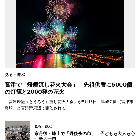
見る・遊ぶ
宮津で「燈籠流し花火大会」 先祖供養に5000個
の灯籠と2000発の花火
「宮津燈籠（とうろう）流し花火大会」が8月16日、島崎公園（宮津市
島崎）と宮津湾周辺で開催される。
見る・遊ぶ
京丹後・峰山で「丹後夜の市」 子どもも大人も心
に残る一日に