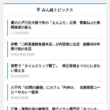
みん経トピックス
夏の八戸三社大祭で冬の「えんぶり」公演 青森ねぶた祭
関係者の姿も
八戸経済新聞
伊勢「二軒茶屋餅角屋本店」が内宮前に出店 創業450年
間で初の支店
伊勢志摩経済新聞
皆野で「タイムスリップ横丁」 秩父音頭まつりににぎわ
い添える
秩父経済新聞
八千代「52間の縁側」にカフェ「PUKU」 自家焙煎コー
ヒーやカレー提供
船橋経済新聞
江東・清澄白河の雑貨店、猫アイテム専門店「ネコシカ」