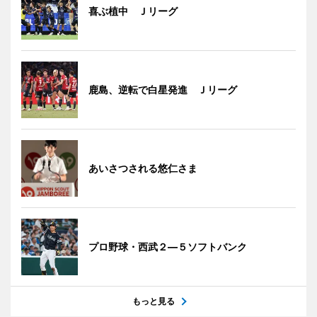
喜ぶ植中 Ｊリーグ
鹿島、逆転で白星発進 Ｊリーグ
あいさつされる悠仁さま
プロ野球・西武２―５ソフトバンク
もっと見る