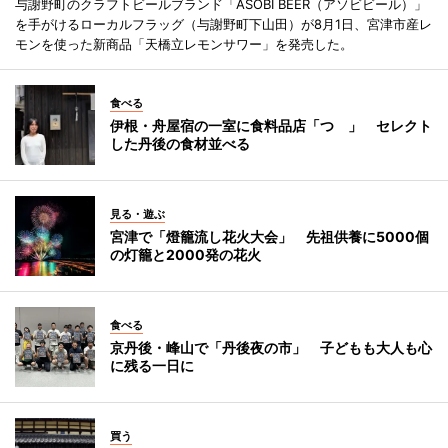
与謝野町のクラフトビールブランド「ASOBI BEER（アソビビール）」
を手がけるローカルフラッグ（与謝野町下山田）が8月1日、宮津市産レ
モンを使った新商品「天橋立レモンサワー」を発売した。
食べる
伊根・舟屋宿の一室に食料品店「つゝ」 セレクト
した丹後の食材並べる
見る・遊ぶ
宮津で「燈籠流し花火大会」 先祖供養に5000個
の灯籠と2000発の花火
食べる
京丹後・峰山で「丹後夜の市」 子どもも大人も心
に残る一日に
買う