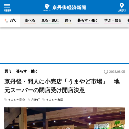
33°C
食べる
見る・遊ぶ
買う
暮らす・働く
学ぶ・知る
買う
暮らす・働く
2025.08.05
京丹後・間人に小売店「うまやど市場」 地
元スーパーの閉店受け開店決意
うまやど商会
丹後町
うまやど市場