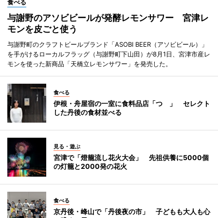
食べる
与謝野のアソビビールが発酵レモンサワー 宮津レ
モンを皮ごと使う
与謝野町のクラフトビールブランド「ASOBI BEER（アソビビール）」
を手がけるローカルフラッグ（与謝野町下山田）が8月1日、宮津市産レ
モンを使った新商品「天橋立レモンサワー」を発売した。
食べる
伊根・舟屋宿の一室に食料品店「つゝ」 セレクト
した丹後の食材並べる
見る・遊ぶ
宮津で「燈籠流し花火大会」 先祖供養に5000個
の灯籠と2000発の花火
食べる
京丹後・峰山で「丹後夜の市」 子どもも大人も心