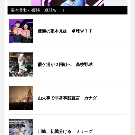
張本美和が優勝 卓球ＷＴＴ
優勝の張本兄妹 卓球ＷＴＴ
霞ケ浦が２回戦へ 高校野球
山火事で非常事態宣言 カナダ
川崎、初戦分ける Ｊリーグ