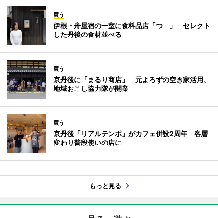
買う
伊根・舟屋宿の一室に食料品店「つゝ」 セレクト
した丹後の食材並べる
買う
京丹後に「まるり商店」 元よろずの空き家活用、
地域おこし協力隊が開業
買う
京丹後「リアルテンポ」がカフェ併設2周年 客層
変わり普段使いの店に
もっと見る