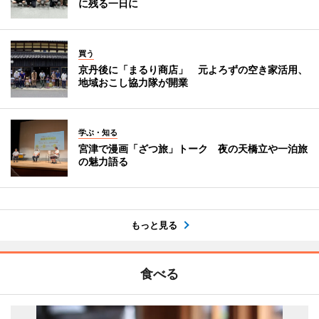
に残る一日に
買う
京丹後に「まるり商店」 元よろずの空き家活用、
地域おこし協力隊が開業
学ぶ・知る
宮津で漫画「ざつ旅」トーク 夜の天橋立や一泊旅
の魅力語る
もっと見る
食べる