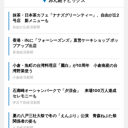
みん経トピックス
抹茶・日本茶カフェ「ナナズグリーンティー」、自由が丘2
号店 新メニューも
自由が丘経済新聞
香港・ifcに「フォーシーズンズ」直営ケーキショップ ポッ
プアップ出店
香港経済新聞
小倉・魚町の台湾料理店「麗白」が10周年 小倉南産の台
湾野菜使う
小倉経済新聞
石廊崎オーシャンパークで「夕涼会」 来場100万人達成
セレモニーも
伊豆下田経済新聞
夏の八戸三社大祭で冬の「えんぶり」公演 青森ねぶた祭
関係者の姿も
八戸経済新聞