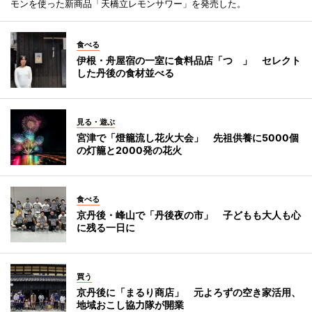
モンを使った新商品「天橋立レモンサワー」を発売した。
食べる
伊根・舟屋宿の一室に食料品店「つゝ」 セレクト
した丹後の食材並べる
見る・遊ぶ
宮津で「燈籠流し花火大会」 先祖供養に5000個
の灯籠と2000発の花火
食べる
京丹後・峰山で「丹後夜の市」 子どもも大人も心
に残る一日に
買う
京丹後に「まるり商店」 元よろずの空き家活用、
地域おこし協力隊が開業