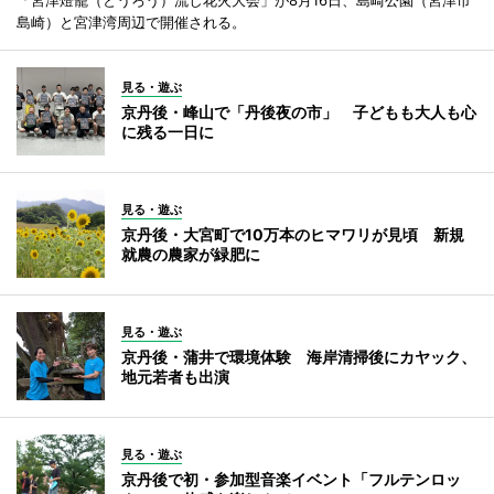
「宮津燈籠（とうろう）流し花火大会」が8月16日、島崎公園（宮津市
島崎）と宮津湾周辺で開催される。
見る・遊ぶ
京丹後・峰山で「丹後夜の市」 子どもも大人も心
に残る一日に
見る・遊ぶ
京丹後・大宮町で10万本のヒマワリが見頃 新規
就農の農家が緑肥に
見る・遊ぶ
京丹後・蒲井で環境体験 海岸清掃後にカヤック、
地元若者も出演
見る・遊ぶ
京丹後で初・参加型音楽イベント「フルテンロッ