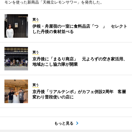
モンを使った新商品「天橋立レモンサワー」を発売した。
買う
伊根・舟屋宿の一室に食料品店「つゝ」 セレクト
した丹後の食材並べる
買う
京丹後に「まるり商店」 元よろずの空き家活用、
地域おこし協力隊が開業
買う
京丹後「リアルテンポ」がカフェ併設2周年 客層
変わり普段使いの店に
もっと見る