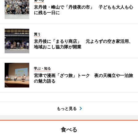
食べる
京丹後・峰山で「丹後夜の市」 子どもも大人も心
に残る一日に
買う
京丹後に「まるり商店」 元よろずの空き家活用、
地域おこし協力隊が開業
学ぶ・知る
宮津で漫画「ざつ旅」トーク 夜の天橋立や一泊旅
の魅力語る
もっと見る
食べる