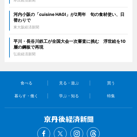
本庄経済新聞
河内小阪の「cuisine HAGI」が2周年 旬の食材使い、日
替わりで
東大阪経済新聞
平川・長谷川鉄工が全国大会一次審査に挑む 浮世絵を10
層の鋼板で再現
弘前経済新聞
食べる
見る・遊ぶ
買う
暮らす・働く
学ぶ・知る
特集