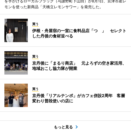
を手がけるローカルフラッグ（与謝野町下山田）が8月1日、宮津市産レ
モンを使った新商品「天橋立レモンサワー」を発売した。
買う
伊根・舟屋宿の一室に食料品店「つゝ」 セレクト
した丹後の食材並べる
買う
京丹後に「まるり商店」 元よろずの空き家活用、
地域おこし協力隊が開業
買う
京丹後「リアルテンポ」がカフェ併設2周年 客層
変わり普段使いの店に
もっと見る