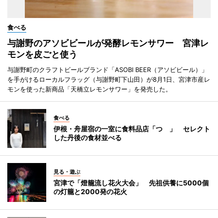
食べる
与謝野のアソビビールが発酵レモンサワー 宮津レ
モンを皮ごと使う
与謝野町のクラフトビールブランド「ASOBI BEER（アソビビール）」
を手がけるローカルフラッグ（与謝野町下山田）が8月1日、宮津市産レ
モンを使った新商品「天橋立レモンサワー」を発売した。
食べる
伊根・舟屋宿の一室に食料品店「つゝ」 セレクト
した丹後の食材並べる
見る・遊ぶ
宮津で「燈籠流し花火大会」 先祖供養に5000個
の灯籠と2000発の花火