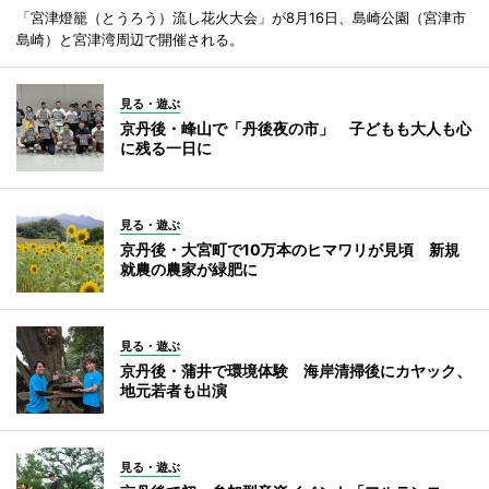
「宮津燈籠（とうろう）流し花火大会」が8月16日、島崎公園（宮津市
島崎）と宮津湾周辺で開催される。
見る・遊ぶ
京丹後・峰山で「丹後夜の市」 子どもも大人も心
に残る一日に
見る・遊ぶ
京丹後・大宮町で10万本のヒマワリが見頃 新規
就農の農家が緑肥に
見る・遊ぶ
京丹後・蒲井で環境体験 海岸清掃後にカヤック、
地元若者も出演
見る・遊ぶ