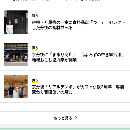
買う
伊根・舟屋宿の一室に食料品店「つゝ」 セレクト
した丹後の食材並べる
買う
京丹後に「まるり商店」 元よろずの空き家活用、
地域おこし協力隊が開業
買う
京丹後「リアルテンポ」がカフェ併設2周年 客層
変わり普段使いの店に
もっと見る