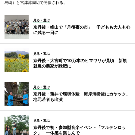
島崎）と宮津湾周辺で開催される。
見る・遊ぶ
京丹後・峰山で「丹後夜の市」 子どもも大人も心
に残る一日に
見る・遊ぶ
京丹後・大宮町で10万本のヒマワリが見頃 新規
就農の農家が緑肥に
見る・遊ぶ
京丹後・蒲井で環境体験 海岸清掃後にカヤック、
地元若者も出演
見る・遊ぶ
京丹後で初・参加型音楽イベント「フルテンロッ
ク」 一体感を楽しんで