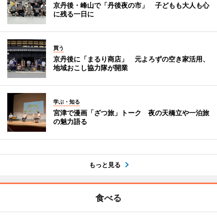
京丹後・峰山で「丹後夜の市」 子どもも大人も心
に残る一日に
買う
京丹後に「まるり商店」 元よろずの空き家活用、
地域おこし協力隊が開業
学ぶ・知る
宮津で漫画「ざつ旅」トーク 夜の天橋立や一泊旅
の魅力語る
もっと見る
食べる