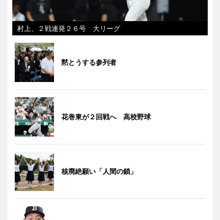
村上、２戦連発２６号 大リーグ
黙とうする参列者
花巻東が２回戦へ 高校野球
核廃絶願い「人間の鎖」