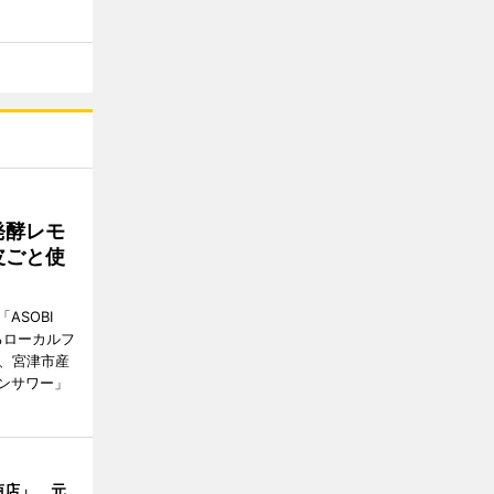
発酵レモ
皮ごと使
ASOBI
るローカルフ
日、宮津市産
ンサワー」
商店」 元