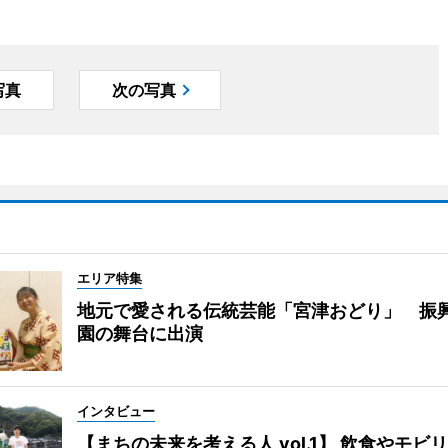
写真
次の写真
エリア特集
地元で愛される伝統芸能「宮津おどり」 振
園の舞台に出演
インタビュー
【まちの未来を考える人 vol.1】 飲食やモビ