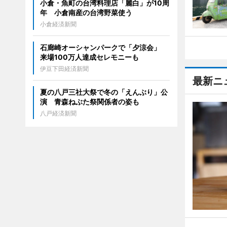
小倉・魚町の台湾料理店「麗白」が10周
年 小倉南産の台湾野菜使う
小倉経済新聞
石廊崎オーシャンパークで「夕涼会」
来場100万人達成セレモニーも
伊豆下田経済新聞
最新ニ
夏の八戸三社大祭で冬の「えんぶり」公
演 青森ねぶた祭関係者の姿も
八戸経済新聞