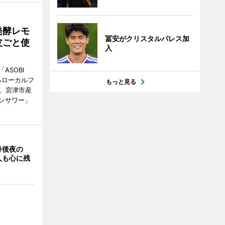
発酵レモ
冨安がクリスタルパレス加
皮ごと使
入
ASOBI
るローカルフ
もっと見る
日、宮津市産
ンサワー」
丹後夜の
人も心に残