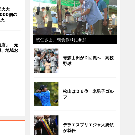
花火大
000個の
花火
悠仁さま、朝食作りに参加
商店」 元
用、地域お
青森山田が２回戦へ 高校
野球
松山は２６位 米男子ゴル
フ
デラエスプリエジャ大統領
が就任