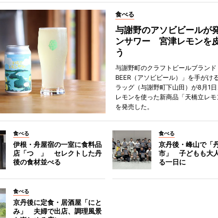
食べる
与謝野のアソビビールが
ンサワー 宮津レモンを
う
与謝野町のクラフトビールブランド「
BEER（アソビビール）」を手がけ
ラッグ（与謝野町下山田）が8月1
レモンを使った新商品「天橋立レモ
を発売した。
食べる
食べる
伊根・舟屋宿の一室に食料品
京丹後・峰山で「
店「つゝ」 セレクトした丹
市」 子どもも大
後の食材並べる
る一日に
食べる
京丹後に定食・居酒屋「にと
み」 夫婦で出店、調理風景