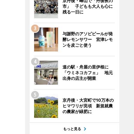
京丹後・峰山で「丹後夜の
市」 子どもも大人も心に
残る一日に
与謝野のアソビビールが発
酵レモンサワー 宮津レモ
ンを皮ごと使う
道の駅・舟屋の里伊根に
「ウミネコカフェ」 地元
出身の店主が開業
京丹後・大宮町で10万本の
ヒマワリが見頃 新規就農
の農家が緑肥に
もっと見る