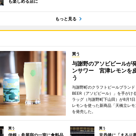
も楽しめる店に
もっと見る
買う
与謝野のアソビビールが
ンサワー 宮津レモンを
う
与謝野町のクラフトビールブランド「
BEER（アソビビール）」を手がけ
ラッグ（与謝野町下山田）が8月1
レモンを使った新商品「天橋立レモ
を発売した。
買う
買う
伊根・舟屋宿の一室に食料品
京丹後に「まるり