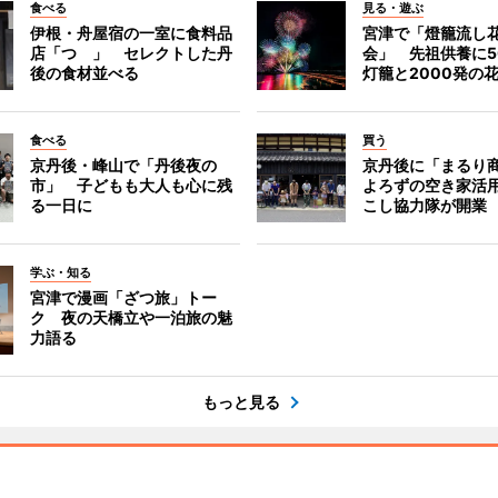
食べる
見る・遊ぶ
伊根・舟屋宿の一室に食料品
宮津で「燈籠流し
店「つゝ」 セレクトした丹
会」 先祖供養に5
後の食材並べる
灯籠と2000発の
食べる
買う
京丹後・峰山で「丹後夜の
京丹後に「まるり
市」 子どもも大人も心に残
よろずの空き家活
る一日に
こし協力隊が開業
学ぶ・知る
宮津で漫画「ざつ旅」トー
ク 夜の天橋立や一泊旅の魅
力語る
もっと見る