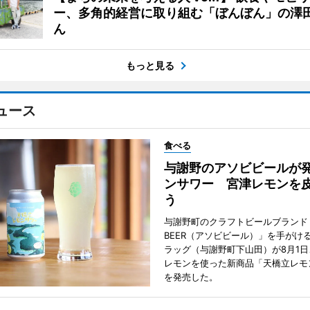
ー、多角的経営に取り組む「ぼんぼん」の澤
ん
もっと見る
ュース
食べる
与謝野のアソビビールが
ンサワー 宮津レモンを
う
与謝野町のクラフトビールブランド「
BEER（アソビビール）」を手がけ
ラッグ（与謝野町下山田）が8月1
レモンを使った新商品「天橋立レモ
を発売した。