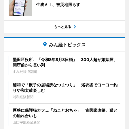
生成ＡＩ、被災地照らす
もっと見る
みん経トピックス
墨田区役所、「令和8年8月8日婚」 300人超が婚姻届、
開庁前から長い列
すみだ経済新聞
浦和で「親子の居場所なつまつり」 浴衣姿でヨーヨー釣
りや和太鼓楽しむ
浦和経済新聞
厚狭に保護猫カフェ「ねことおちゃ」 古民家改築、猫と
の触れ合いも
山口宇部経済新聞