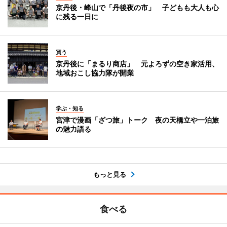
京丹後・峰山で「丹後夜の市」 子どもも大人も心
に残る一日に
買う
京丹後に「まるり商店」 元よろずの空き家活用、
地域おこし協力隊が開業
学ぶ・知る
宮津で漫画「ざつ旅」トーク 夜の天橋立や一泊旅
の魅力語る
もっと見る
食べる