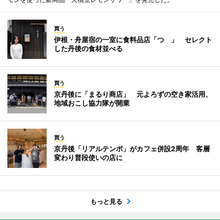
買う
伊根・舟屋宿の一室に食料品店「つゝ」 セレクト
した丹後の食材並べる
買う
京丹後に「まるり商店」 元よろずの空き家活用、
地域おこし協力隊が開業
買う
京丹後「リアルテンポ」がカフェ併設2周年 客層
変わり普段使いの店に
もっと見る