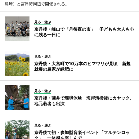
島崎）と宮津湾周辺で開催される。
見る・遊ぶ
京丹後・峰山で「丹後夜の市」 子どもも大人も心
に残る一日に
見る・遊ぶ
京丹後・大宮町で10万本のヒマワリが見頃 新規
就農の農家が緑肥に
見る・遊ぶ
京丹後・蒲井で環境体験 海岸清掃後にカヤック、
地元若者も出演
見る・遊ぶ
京丹後で初・参加型音楽イベント「フルテンロッ
ク」 一体感を楽しんで