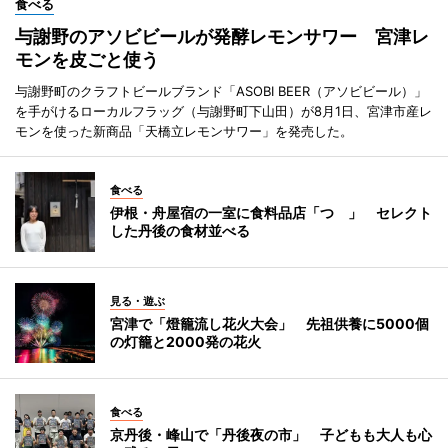
食べる
与謝野のアソビビールが発酵レモンサワー 宮津レ
モンを皮ごと使う
与謝野町のクラフトビールブランド「ASOBI BEER（アソビビール）」
を手がけるローカルフラッグ（与謝野町下山田）が8月1日、宮津市産レ
モンを使った新商品「天橋立レモンサワー」を発売した。
食べる
伊根・舟屋宿の一室に食料品店「つゝ」 セレクト
した丹後の食材並べる
見る・遊ぶ
宮津で「燈籠流し花火大会」 先祖供養に5000個
の灯籠と2000発の花火
食べる
京丹後・峰山で「丹後夜の市」 子どもも大人も心