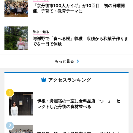
「京丹後市100人カイギ」が10回目 初の日曜開
催、子育て・教育テーマに
学ぶ・知る
与謝野で「食べる桜」収穫 収穫から和菓子作りま
でを一日で体験
もっと見る
アクセスランキング
伊根・舟屋宿の一室に食料品店「つゝ」 セ
レクトした丹後の食材並べる