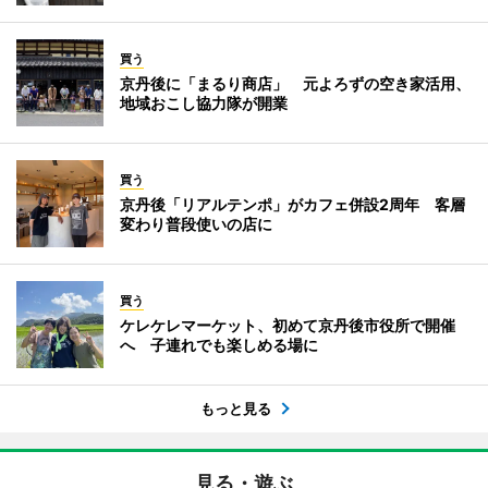
買う
京丹後に「まるり商店」 元よろずの空き家活用、
地域おこし協力隊が開業
買う
京丹後「リアルテンポ」がカフェ併設2周年 客層
変わり普段使いの店に
買う
ケレケレマーケット、初めて京丹後市役所で開催
へ 子連れでも楽しめる場に
もっと見る
見る・遊ぶ