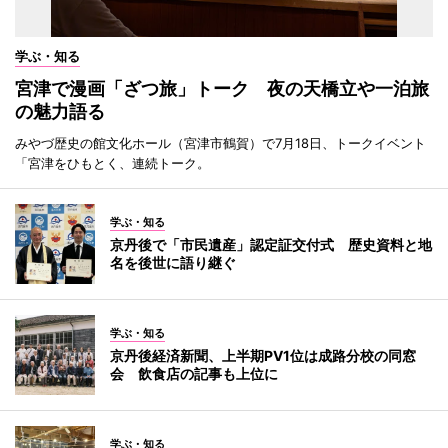
学ぶ・知る
宮津で漫画「ざつ旅」トーク 夜の天橋立や一泊旅
の魅力語る
みやづ歴史の館文化ホール（宮津市鶴賀）で7月18日、トークイベント
「宮津をひもとく、連続トーク。
学ぶ・知る
京丹後で「市民遺産」認定証交付式 歴史資料と地
名を後世に語り継ぐ
学ぶ・知る
京丹後経済新聞、上半期PV1位は成路分校の同窓
会 飲食店の記事も上位に
学ぶ・知る