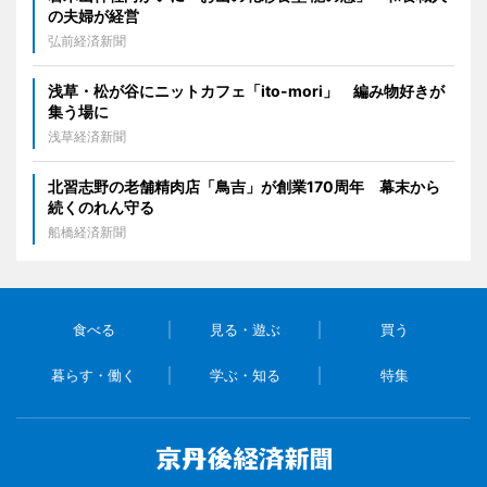
の夫婦が経営
弘前経済新聞
浅草・松が谷にニットカフェ「ito-mori」 編み物好きが
集う場に
浅草経済新聞
北習志野の老舗精肉店「鳥吉」が創業170周年 幕末から
続くのれん守る
船橋経済新聞
食べる
見る・遊ぶ
買う
暮らす・働く
学ぶ・知る
特集