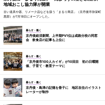
地域おこし協力隊が開業
古い道具や器、リメーク品などを扱う「まるり商店」（京丹後市弥栄町
黒部）が7月18日にオープンした。
暮らす・働く
京丹後経済新聞、上半期PV1位は成路分校の同窓
会 飲食店の記事も上位に
暮らす・働く
「京丹後市100人カイギ」が10回目 初の日曜開
催、子育て・教育テーマに
暮らす・働く
京丹後・島津の記憶を冊子に 地区在住のイラスト
レーターが制作