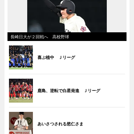
長崎日大が２回戦へ 高校野球
喜ぶ植中 Ｊリーグ
鹿島、逆転で白星発進 Ｊリーグ
あいさつされる悠仁さま