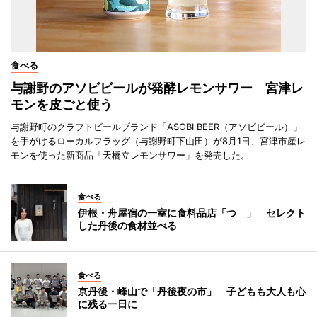
食べる
与謝野のアソビビールが発酵レモンサワー 宮津レ
モンを皮ごと使う
与謝野町のクラフトビールブランド「ASOBI BEER（アソビビール）」
を手がけるローカルフラッグ（与謝野町下山田）が8月1日、宮津市産レ
モンを使った新商品「天橋立レモンサワー」を発売した。
食べる
伊根・舟屋宿の一室に食料品店「つゝ」 セレクト
した丹後の食材並べる
食べる
京丹後・峰山で「丹後夜の市」 子どもも大人も心
に残る一日に