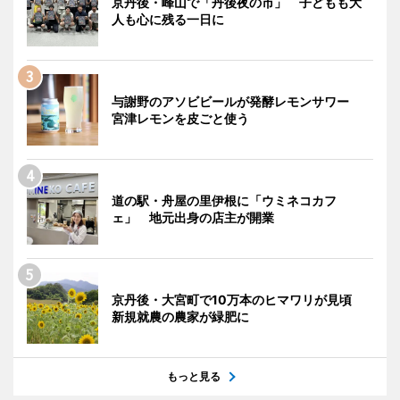
京丹後・峰山で「丹後夜の市」 子どもも大
人も心に残る一日に
与謝野のアソビビールが発酵レモンサワー
宮津レモンを皮ごと使う
道の駅・舟屋の里伊根に「ウミネコカフ
ェ」 地元出身の店主が開業
京丹後・大宮町で10万本のヒマワリが見頃
新規就農の農家が緑肥に
もっと見る