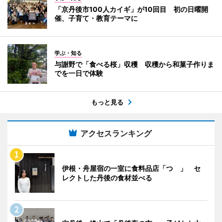
「京丹後市100人カイギ」が10回目 初の日曜開
催、子育て・教育テーマに
学ぶ・知る
与謝野で「食べる桜」収穫 収穫から和菓子作りま
でを一日で体験
もっと見る
アクセスランキング
伊根・舟屋宿の一室に食料品店「つゝ」 セ
レクトした丹後の食材並べる