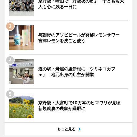
京丹後・峰山で「丹後夜の市」 子どもも大
人も心に残る一日に
与謝野のアソビビールが発酵レモンサワー
宮津レモンを皮ごと使う
道の駅・舟屋の里伊根に「ウミネコカフ
ェ」 地元出身の店主が開業
京丹後・大宮町で10万本のヒマワリが見頃
新規就農の農家が緑肥に
もっと見る