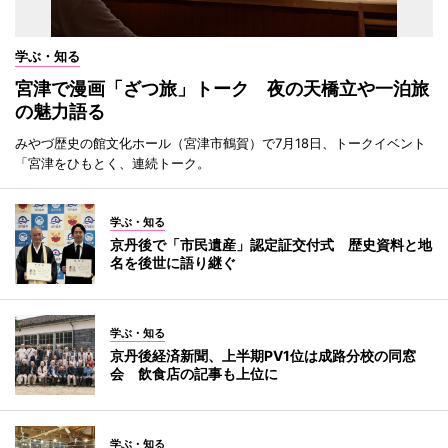
学ぶ・知る
宮津で漫画「ざつ旅」トーク 夜の天橋立や一泊旅
の魅力語る
みやづ歴史の館文化ホール（宮津市鶴賀）で7月18日、トークイベント
「宮津をひもとく、連続トーク。
学ぶ・知る
京丹後で「市民遺産」認定証交付式 歴史資料と地
名を後世に語り継ぐ
学ぶ・知る
京丹後経済新聞、上半期PV1位は成路分校の同窓
会 飲食店の記事も上位に
学ぶ・知る