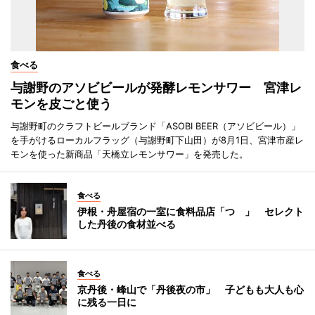
食べる
与謝野のアソビビールが発酵レモンサワー 宮津レ
モンを皮ごと使う
与謝野町のクラフトビールブランド「ASOBI BEER（アソビビール）」
を手がけるローカルフラッグ（与謝野町下山田）が8月1日、宮津市産レ
モンを使った新商品「天橋立レモンサワー」を発売した。
食べる
伊根・舟屋宿の一室に食料品店「つゝ」 セレクト
した丹後の食材並べる
食べる
京丹後・峰山で「丹後夜の市」 子どもも大人も心
に残る一日に