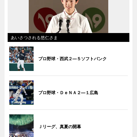
あいさつされる悠仁さま
プロ野球・西武２―５ソフトバンク
プロ野球・ＤｅＮＡ２―１広島
Ｊリーグ、真夏の開幕