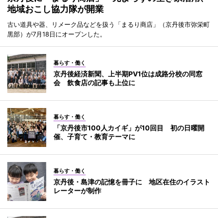
地域おこし協力隊が開業
古い道具や器、リメーク品などを扱う「まるり商店」（京丹後市弥栄町
黒部）が7月18日にオープンした。
暮らす・働く
京丹後経済新聞、上半期PV1位は成路分校の同窓
会 飲食店の記事も上位に
暮らす・働く
「京丹後市100人カイギ」が10回目 初の日曜開
催、子育て・教育テーマに
暮らす・働く
京丹後・島津の記憶を冊子に 地区在住のイラスト
レーターが制作