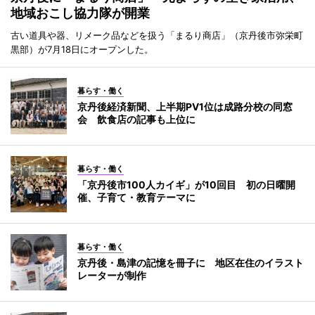
地域おこし協力隊が開業
古い道具や器、リメーク品などを扱う「まるり商店」（京丹後市弥栄町
黒部）が7月18日にオープンした。
暮らす・働く
京丹後経済新聞、上半期PV1位は成路分校の同窓
会 飲食店の記事も上位に
暮らす・働く
「京丹後市100人カイギ」が10回目 初の日曜開
催、子育て・教育テーマに
暮らす・働く
京丹後・島津の記憶を冊子に 地区在住のイラスト
レーターが制作