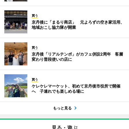
買う
京丹後に「まるり商店」 元よろずの空き家活用、
地域おこし協力隊が開業
買う
京丹後「リアルテンポ」がカフェ併設2周年 客層
変わり普段使いの店に
買う
ケレケレマーケット、初めて京丹後市役所で開催
へ 子連れでも楽しめる場に
もっと見る
見る・遊ぶ