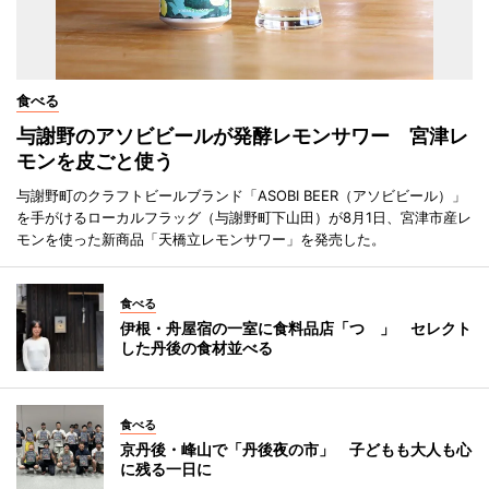
食べる
与謝野のアソビビールが発酵レモンサワー 宮津レ
モンを皮ごと使う
与謝野町のクラフトビールブランド「ASOBI BEER（アソビビール）」
を手がけるローカルフラッグ（与謝野町下山田）が8月1日、宮津市産レ
モンを使った新商品「天橋立レモンサワー」を発売した。
食べる
伊根・舟屋宿の一室に食料品店「つゝ」 セレクト
した丹後の食材並べる
食べる
京丹後・峰山で「丹後夜の市」 子どもも大人も心
に残る一日に