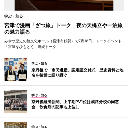
学ぶ・知る
宮津で漫画「ざつ旅」トーク 夜の天橋立や一泊旅
の魅力語る
みやづ歴史の館文化ホール（宮津市鶴賀）で7月18日、トークイベント
「宮津をひもとく、連続トーク。
学ぶ・知る
京丹後で「市民遺産」認定証交付式 歴史資料と地
名を後世に語り継ぐ
学ぶ・知る
京丹後経済新聞、上半期PV1位は成路分校の同窓
会 飲食店の記事も上位に
学ぶ・知る