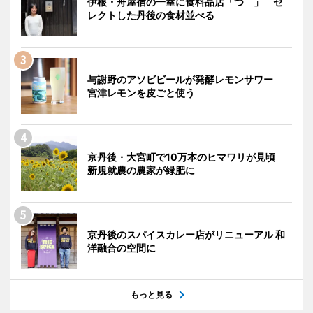
伊根・舟屋宿の一室に食料品店「つゝ」 セ
レクトした丹後の食材並べる
与謝野のアソビビールが発酵レモンサワー
宮津レモンを皮ごと使う
京丹後・大宮町で10万本のヒマワリが見頃
新規就農の農家が緑肥に
京丹後のスパイスカレー店がリニューアル 和
洋融合の空間に
もっと見る