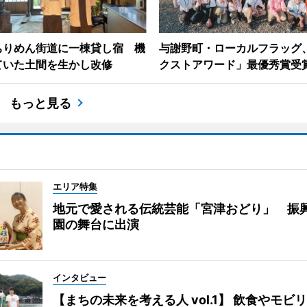
ちりめん街道に一棟貸し宿 機
与謝野町・ローカルフラッグ
ていた土間を生かし改修
クストアワード」最優秀賞受
もっと見る
エリア特集
地元で愛される伝統芸能「宮津おどり」 振
園の舞台に出演
インタビュー
【まちの未来を考える人 vol.1】 飲食やモビ