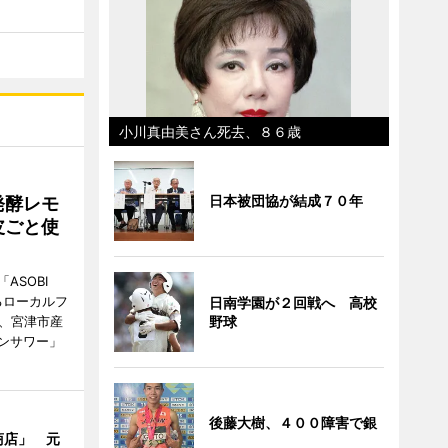
小川真由美さん死去、８６歳
日本被団協が結成７０年
発酵レモ
皮ごと使
ASOBI
るローカルフ
日南学園が２回戦へ 高校
日、宮津市産
野球
ンサワー」
後藤大樹、４００障害で銀
商店」 元