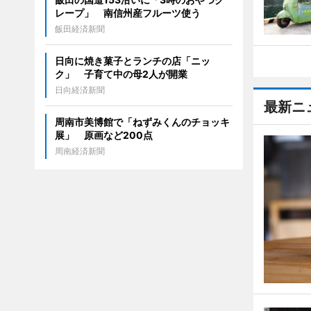
レープ」 南信州産フルーツ使う
飯田経済新聞
日向に焼き菓子とランチの店「ニッ
ク」 子育て中の母2人が開業
日向経済新聞
最新ニ
周南市美博館で「ねずみくんのチョッキ
展」 原画など200点
周南経済新聞