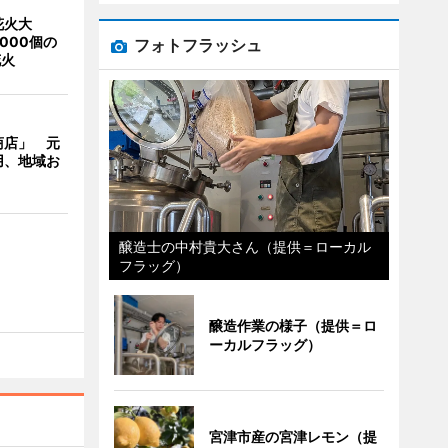
花火大
000個の
フォトフラッシュ
花火
商店」 元
用、地域お
醸造士の中村貴大さん（提供＝ローカル
フラッグ）
醸造作業の様子（提供＝ロ
ーカルフラッグ）
宮津市産の宮津レモン（提