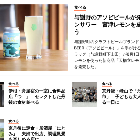
食べる
与謝野のアソビビールが
ンサワー 宮津レモンを
う
与謝野町のクラフトビールブランド「
BEER（アソビビール）」を手がけ
ラッグ（与謝野町下山田）が8月1
レモンを使った新商品「天橋立レモ
を発売した。
食べる
食べる
伊根・舟屋宿の一室に食料品
京丹後・峰山で「
店「つゝ」 セレクトした丹
市」 子どもも大
後の食材並べる
る一日に
食べる
京丹後に定食・居酒屋「にと
み」 夫婦で出店、調理風景
も楽しめる店に