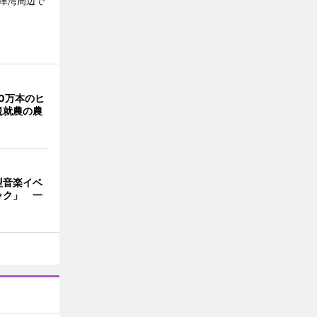
宮津湾周辺で
0万本のヒ
規就農の農
型音楽イベ
ック」 一