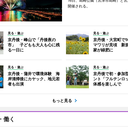
16日、島崎公園（宮津市島崎）と
開催される。
見る・遊ぶ
見る・遊ぶ
京丹後・峰山で「丹後夜の
京丹後・大宮町で1
市」 子どもも大人も心に残
マワリが見頃 新
る一日に
家が緑肥に
見る・遊ぶ
見る・遊ぶ
京丹後・蒲井で環境体験 海
京丹後で初・参加
岸清掃後にカヤック、地元若
ント「フルテンロ
者も出演
体感を楽しんで
もっと見る
・働く