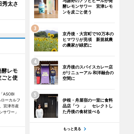
与謝野のアソビビールが発
田秀太さ
酵レモンサワー 宮津レモ
ンを皮ごと使う
京丹後・大宮町で10万本の
ヒマワリが見頃 新規就農
の農家が緑肥に
京丹後のスパイスカレー店
発酵レモ
がリニューアル 和洋融合の
皮ごと使
空間に
ASOBI
るローカルフ
伊根・舟屋宿の一室に食料
品店「つゝ」 セレクトし
日、宮津市産
た丹後の食材並べる
ンサワー」
もっと見る