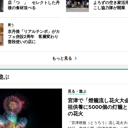
店「つゝ」 セレクトした丹
よろずの空き家活
後の食材並べる
こし協力隊が開業
買う
京丹後「リアルテンポ」がカ
フェ併設2周年 客層変わり
普段使いの店に
もっと見る
遊ぶ
見る・遊ぶ
宮津で「燈籠流し花火大
祖供養に5000個の灯籠と
の花火
「宮津燈籠（とうろう）流し花火大