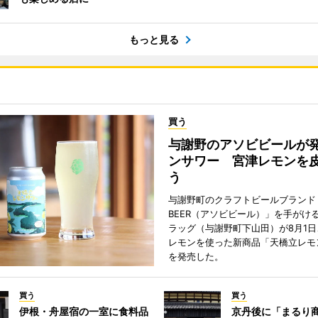
もっと見る
買う
与謝野のアソビビールが
ンサワー 宮津レモンを
う
与謝野町のクラフトビールブランド「
BEER（アソビビール）」を手がけ
ラッグ（与謝野町下山田）が8月1
レモンを使った新商品「天橋立レモ
を発売した。
買う
買う
伊根・舟屋宿の一室に食料品
京丹後に「まるり