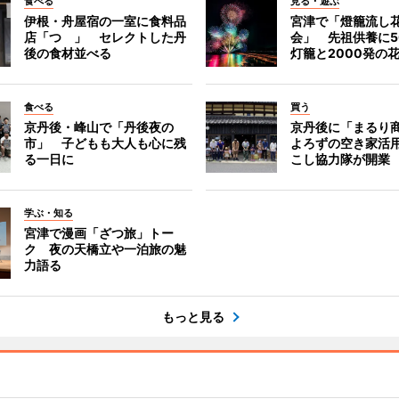
食べる
見る・遊ぶ
伊根・舟屋宿の一室に食料品
宮津で「燈籠流し
店「つゝ」 セレクトした丹
会」 先祖供養に5
後の食材並べる
灯籠と2000発の
食べる
買う
京丹後・峰山で「丹後夜の
京丹後に「まるり
市」 子どもも大人も心に残
よろずの空き家活
る一日に
こし協力隊が開業
学ぶ・知る
宮津で漫画「ざつ旅」トー
ク 夜の天橋立や一泊旅の魅
力語る
もっと見る