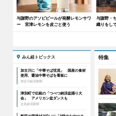
与謝野のアソビビールが発酵レモンサワ
与謝野・
ー 宮津レモンを皮ごと使う
織りをし
みん経トピックス
特集
加古川に「中華そば弦流」 国産の食材
使用、醤油中華そばを看板に
加古川経済新聞
津別町で伝統の「つべつ納涼盆踊り大
会」 アメリカン盆ダンスも
北見経済新聞
飯田の国道153沿いに「3時のおやつク